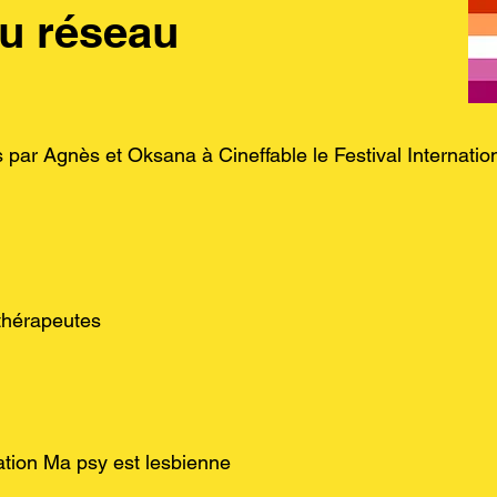
u réseau
s par Agnès et Oksana à Cineffable le Festival Internatio
s
thérapeutes
ciation Ma psy est lesbienne