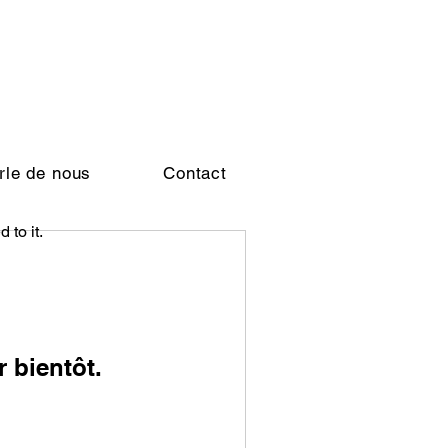
rle de nous
Contact
 to it.
r bientôt.